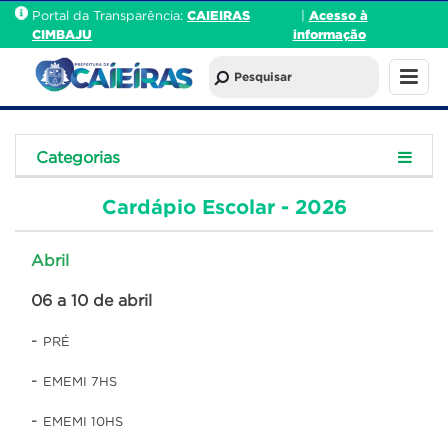
Portal da Transparência:
CAIEIRAS
|
Acesso à
CIMBAJU
informação
Categorias
Cardápio Escolar - 2026
Abril
06 a 10 de abril
-
PRÉ
-
EMEMI 7HS
-
EMEMI 10HS