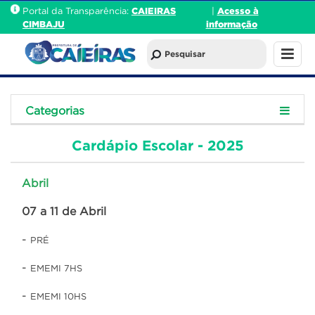
Portal da Transparência:
CAIEIRAS
|
Acesso à
CIMBAJU
informação
Categorias
Cardápio Escolar - 2025
Abril
07 a 11 de Abril
-
PRÉ
-
EMEMI 7HS
-
EMEMI 10HS